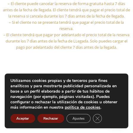
– El cliente puede cancelar la reserva de forma gratuita hasta 7 días
antes de la fecha de llegada. El cliente tendrá que pagar el precio total de
la reserva si cancela durante los 7 días antes de la fecha de llegada.
– Si el cliente no se presenta tendrá que pagar el precio total de la
reserva.
– El cliente tendrá que pagar por adelantado el precio total de la reserva
durante los 7 días antes de la fecha de LLegada. Solo puedes cargar el
pago por adelantado del cliente 7 días antes de la llegada.
Utilizamos cookies propias y de terceros para fines
analíticos y para mostrarte publicidad personalizada en
base a un perfil elaborado a partir de tus hábitos de
navegación (por ejemplo, páginas visitadas). Puedes
configurar o rechazar la utilización de cookies u obtener
más información en nuestra
política de cookies
.
Cerrar el banner d
Aceptar
Rechazar
Ajustes