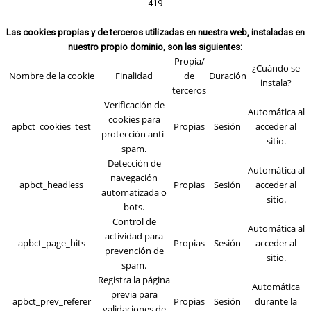
419
Las cookies propias y de terceros utilizadas en nuestra web, instaladas en
nuestro propio dominio, son las siguientes:
Propia/
¿Cuándo se
Nombre de la cookie
Finalidad
de
Duración
instala?
terceros
Verificación de
Automática al
cookies para
apbct_cookies_test
Propias
Sesión
acceder al
protección anti-
sitio.
spam.
Detección de
Automática al
navegación
apbct_headless
Propias
Sesión
acceder al
automatizada o
sitio.
bots.
Control de
Automática al
actividad para
apbct_page_hits
Propias
Sesión
acceder al
prevención de
sitio.
spam.
Registra la página
Automática
previa para
apbct_prev_referer
Propias
Sesión
durante la
validaciones de