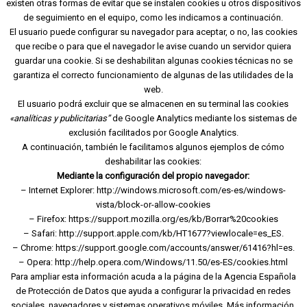
existen otras formas de evitar que se instalen cookies u otros dispositivos
de seguimiento en el equipo, como les indicamos a continuación.
El usuario puede configurar su navegador para aceptar, o no, las cookies
que recibe o para que el navegador le avise cuando un servidor quiera
guardar una cookie. Si se deshabilitan algunas cookies técnicas no se
garantiza el correcto funcionamiento de algunas de las utilidades de la
web.
El usuario podrá excluir que se almacenen en su terminal las cookies
«analíticas y publicitarias”
de Google Analytics mediante los
sistemas de
exclusión facilitados por Google Analytics.
A continuación, también le facilitamos algunos ejemplos de cómo
deshabilitar las cookies:
Mediante la configuración del propio navegador:
– Internet Explorer:
http://windows.microsoft.com/es-es/windows-
vista/block-or-allow-cookies
– Firefox:
https://support.mozilla.org/es/kb/Borrar%20cookies
– Safari:
http://support.apple.com/kb/HT1677?viewlocale=es_ES
.
– Chrome:
https://support.google.com/accounts/answer/61416?hl=es
.
– Opera:
http://help.opera.com/Windows/11.50/es-ES/cookies.html
Para ampliar esta información acuda a la página de la Agencia Española
de Protección de Datos que ayuda a configurar la privacidad en redes
sociales, navegadores y sistemas operativos móviles.
Más información.