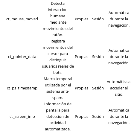
Detecta
interacción
Automática
humana
ct_mouse_moved
Propias
Sesión
durante la
mediante
navegación.
movimientos del
ratón.
Registra
movimientos del
Automática
cursor para
ct_pointer_data
Propias
Sesión
durante la
distinguir
navegación.
usuarios reales de
bots.
Marca temporal
Automática al
utilizada por el
ct_ps_timestamp
Propias
Sesión
acceder al
sistema anti-
sitio.
spam.
Información de
pantalla para
Automática
ct_screen_info
detección de
Propias
Sesión
durante la
actividad
navegación.
automatizada.