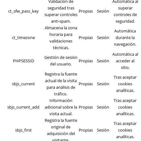
Validación de
Automática al
seguridad tras
superar
ct_sfw_pass_key
Propias
Sesión
superar controles
controles de
anti-spam.
seguridad.
Almacena la zona
Automática
horaria para
ct_timezone
Propias
Sesión
durante la
validaciones
navegación.
técnicas.
Automática al
Gestión de sesión
PHPSESSID
Propias
Sesión
acceder al
del usuario.
sitio.
Registra la fuente
Tras aceptar
actual de la visita
sbjs_current
Propias
Sesión
cookies
para análisis de
analíticas.
tráfico.
Información
Tras aceptar
sbjs_current_add
adicional sobre la
Propias
Sesión
cookies
visita actual.
analíticas.
Registra la fuente
Tras aceptar
original de
sbjs_first
Propias
Sesión
cookies
adquisición del
analíticas.
visitante.