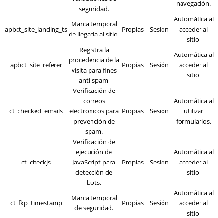
navegación.
seguridad.
Automática al
Marca temporal
apbct_site_landing_ts
Propias
Sesión
acceder al
de llegada al sitio.
sitio.
Registra la
Automática al
procedencia de la
apbct_site_referer
Propias
Sesión
acceder al
visita para fines
sitio.
anti-spam.
Verificación de
correos
Automática al
ct_checked_emails
electrónicos para
Propias
Sesión
utilizar
prevención de
formularios.
spam.
Verificación de
ejecución de
Automática al
ct_checkjs
JavaScript para
Propias
Sesión
acceder al
detección de
sitio.
bots.
Automática al
Marca temporal
ct_fkp_timestamp
Propias
Sesión
acceder al
de seguridad.
sitio.