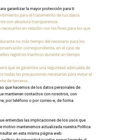
ara garantizar la mayor protección para ti:
sentimiento para el tratamiento de tus datos
nte con absoluta transparencia.
 necesarios en relación con los fines para los que
s durante no más tiempo del necesario para los
 conservación correspondiente, en el caso de
ellos registros inactivos durante un tiempo
manera que se garantice una seguridad adecuada de
s todas las precauciones necesarias para evitar el
rte de terceros.
 uso que hacemos de los datos personales de
 que mantienen contactos con nosotros, con
e, por teléfono o por correo-e, de forma
ue entiendas las implicaciones de los usos que
se motivo mantenemos actualizada nuestra Política
consultar en esta misma página web.
política de privacidad puedes seguir leyendo el