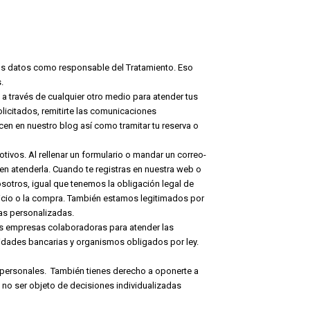
datos como responsable del Tratamiento. Eso
.
a través de cualquier otro medio para atender tus
olicitados, remitirte las comunicaciones
cen en nuestro blog así como tramitar tu reserva o
tivos. Al rellenar un formulario o mandar un correo-
en atenderla. Cuando te registras en nuestra web o
sotros, igual que tenemos la obligación legal de
rvicio o la compra. También estamos legitimados por
tas personalizadas.
s empresas colaboradoras para atender las
entidades bancarias y organismos obligados por ley.
s personales. También tienes derecho a oponerte a
 no ser objeto de decisiones individualizadas