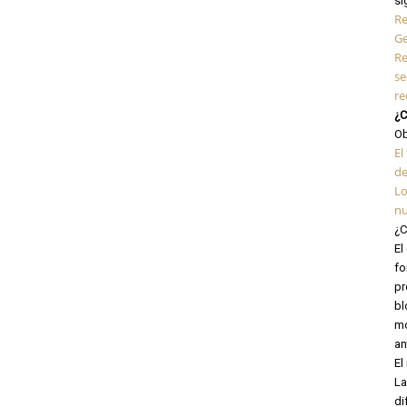
si
Re
Ge
Re
se
re
¿C
Ob
El
de
Lo
nu
¿C
El
fo
pr
bl
mo
an
El
La
di