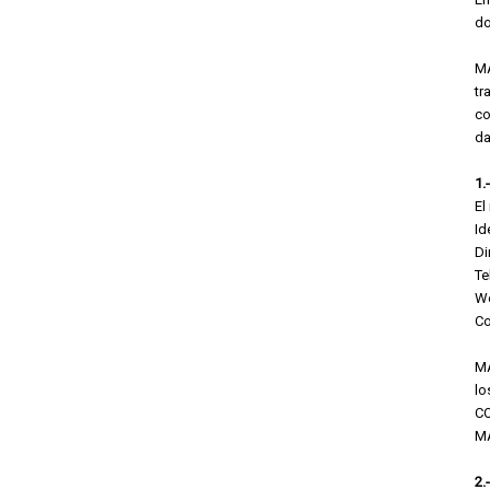
d
MA
tr
co
da
1.
El
I
Di
T
W
C
MA
lo
CO
MA
2.