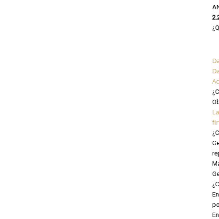
A
2.
¿Q
Da
Da
Ac
¿C
Ob
La
fi
¿C
Ge
re
Ma
Ge
¿C
En
po
En