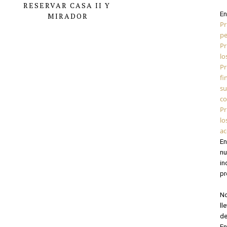
RESERVAR CASA II Y 
En
MIRADOR
Pr
pe
Pr
lo
Pr
fi
su
co
Pr
lo
ac
En
nu
in
pr
No
ll
de
En