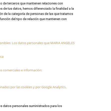
mo de terceros que mantienen relaciones con
os de tus datos, hemos diferenciado la finalidad a la
ión de la categoría de personas de las que tratamos
función del tipo de relación que mantienen con
isponibles: Los datos personales que MARIA ANGELES
ica
es comerciales e información:
nados por las cookies y por Google Analytics.
 los datos personales suministrados para los