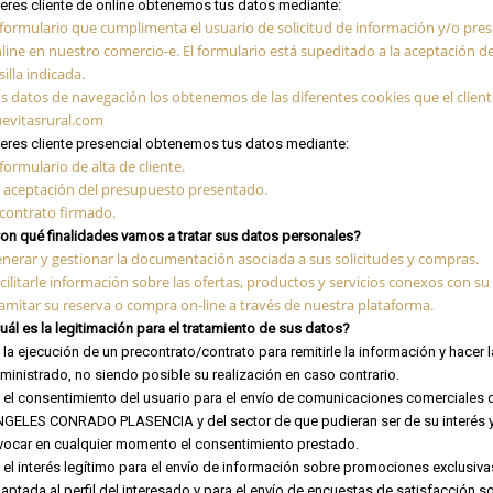
 eres cliente de online obtenemos tus datos mediante:
 formulario que cumplimenta el usuario de solicitud de información y/o pre
line en nuestro comercio-e. El formulario está supeditado a la aceptación de
silla indicada.
s datos de navegación los obtenemos de las diferentes cookies que el client
evitasrural.com
 eres cliente presencial obtenemos tus datos mediante:
 formulario de alta de cliente.
 aceptación del presupuesto presentado.
 contrato firmado.
on qué finalidades vamos a tratar sus datos personales?
nerar y gestionar la documentación asociada a sus solicitudes y compras.
cilitarle información sobre las ofertas, productos y servicios conexos con s
amitar su reserva o compra on-line a través de nuestra plataforma.
uál es la legitimación para el tratamiento de sus datos?
 la ejecución de un precontrato/contrato para remitirle la información y hacer 
ministrado, no siendo posible su realización en caso contrario.
 el consentimiento del usuario para el envío de comunicaciones comerciales 
GELES CONRADO PLASENCIA y del sector de que pudieran ser de su interés y d
vocar en cualquier momento el consentimiento prestado.
 el interés legítimo para el envío de información sobre promociones exclusi
aptada al perfil del interesado y para el envío de encuestas de satisfacción s