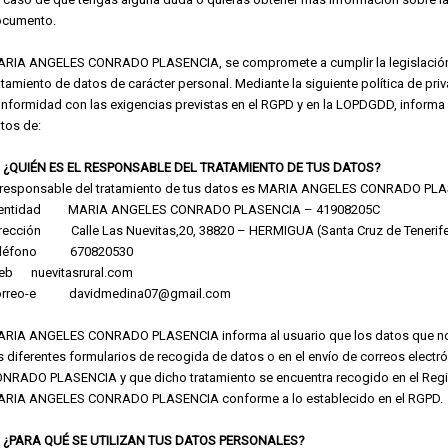
ocumento.
RIA ANGELES CONRADO PLASENCIA, se compromete a cumplir la legislación
atamiento de datos de carácter personal. Mediante la siguiente política d
nformidad con las exigencias previstas en el RGPD y en la LOPDGDD, informa a
tos de:
- ¿QUIÉN ES EL RESPONSABLE DEL TRATAMIENTO DE TUS DATOS?
 responsable del tratamiento de tus datos es MARIA ANGELES CONRADO PL
dentidad MARIA ANGELES CONRADO PLASENCIA – 41908205C
rección Calle Las Nuevitas,20, 38820 – HERMIGUA (Santa Cruz de Tenerif
eléfono 670820530
eb nuevitasrural.com
orreo-e davidmedina07@gmail.com
RIA ANGELES CONRADO PLASENCIA informa al usuario que los datos que nos f
s diferentes formularios de recogida de datos o en el envío de correos elect
NRADO PLASENCIA y que dicho tratamiento se encuentra recogido en el Regis
RIA ANGELES CONRADO PLASENCIA conforme a lo establecido en el RGPD.
- ¿PARA QUÉ SE UTILIZAN TUS DATOS PERSONALES?