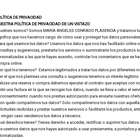
LÍTICA DE PRIVACIDAD
UESTRA POLÍTICA DE PRIVACIDAD DE UN VISTAZO
uiénes somos? Somos MARIA ANGELES CONRADO PLASENCIA y tratamos tus 
gnifica que nos hacemos cargo de cómo usar y proteger tus datos personales
ara qué usamos tus datos? Usamos los datos que nos has facilitado online o 
nsultas y sugerencias, prestarte los servicios o suministrarte los productos s
rsonalizadas a las que te hayas suscrito, controlar los comentarios que se ha
mpra online.
or qué los tenemos? Estamos legitimados a tratar tus datos por diferentes mo
en el que nos planteas una consulta o sugerencia tenemos un interés legítimo 
alizas una reserva o compra debemos ejecutar el contrato que aceptas con no
itir una factura en la que se recogen tus datos, cuando se lleva a cabo el se
 consentimiento cuando nos prestas autorización para enviarte nuestras ofer
on quién compartimos tus datos? Solo compartiremos los datos con aquella
licitudes recibidas y prestar nuestros servicios o facilitarte los productos, 
 ningún caso vendemos tus datos a terceros.
ué derechos tienes? Tienes derecho a acceder, rectificar o suprimir tus dato
e usemos datos que nos hayas autorizado a usar previamente, a portarlos y a
tomatizadas.