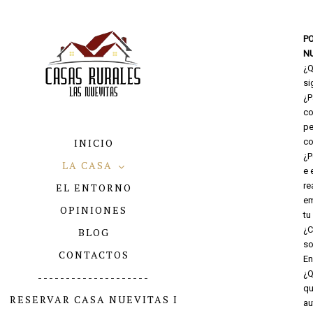
PO
N
¿Q
si
¿P
co
pe
INICIO
co
¿P
LA CASA
e 
re
EL ENTORNO
em
OPINIONES
tu
¿C
BLOG
so
CONTACTOS
En
¿Q
--------------------
qu
RESERVAR CASA NUEVITAS I
au