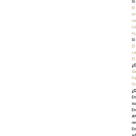
Si
El
on
ca
Lo
nu
Si
El
La
El
¿C
Ge
Fa
Tr
¿C
En
su
En
AN
re
En
ad