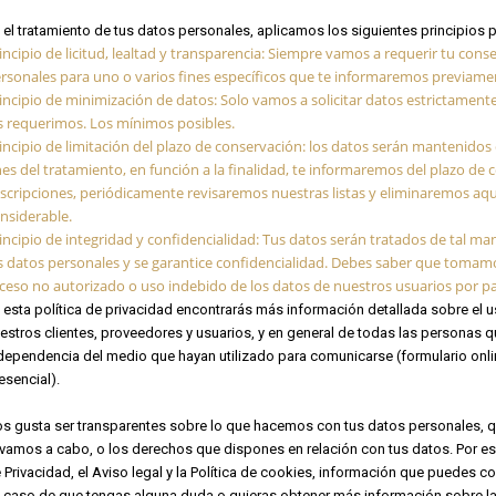
 el tratamiento de tus datos personales, aplicamos los siguientes principios p
incipio de licitud, lealtad y transparencia: Siempre vamos a requerir tu con
rsonales para uno o varios fines específicos que te informaremos previame
incipio de minimización de datos: Solo vamos a solicitar datos estrictamente
s requerimos. Los mínimos posibles.
incipio de limitación del plazo de conservación: los datos serán mantenido
nes del tratamiento, en función a la finalidad, te informaremos del plazo de
scripciones, periódicamente revisaremos nuestras listas y eliminaremos aqu
nsiderable.
incipio de integridad y confidencialidad: Tus datos serán tratados de tal 
s datos personales y se garantice confidencialidad. Debes saber que tomamo
ceso no autorizado o uso indebido de los datos de nuestros usuarios por pa
 esta política de privacidad encontrarás más información detallada sobre el
estros clientes, proveedores y usuarios, y en general de todas las personas
dependencia del medio que hayan utilizado para comunicarse (formulario onlin
esencial).
s gusta ser transparentes sobre lo que hacemos con tus datos personales, q
evamos a cabo, o los derechos que dispones en relación con tus datos. Por e
 Privacidad, el Aviso legal y la Política de cookies, información que puedes 
 caso de que tengas alguna duda o quieras obtener más información sobre la 