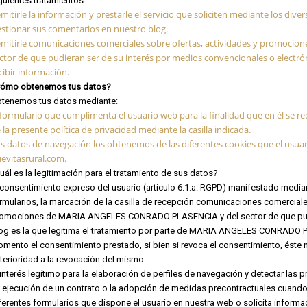
guientes tratamientos:
mitirle la información y prestarle el servicio que soliciten mediante los div
stionar sus comentarios en nuestro blog.
mitirle comunicaciones comerciales sobre ofertas, actividades y promo
ctor de que pudieran ser de su interés por medios convencionales o electró
cibir información.
ómo obtenemos tus datos?
tenemos tus datos mediante:
 formulario que cumplimenta el usuario web para la finalidad que en él se re
 la presente política de privacidad mediante la casilla indicada.
s datos de navegación los obtenemos de las diferentes cookies que el usuar
evitasrural.com.
uál es la legitimación para el tratamiento de sus datos?
 consentimiento expreso del usuario (artículo 6.1.a. RGPD) manifestado media
rmularios, la marcación de la casilla de recepción comunicaciones comerciale
omociones de MARIA ANGELES CONRADO PLASENCIA y del sector de que pudiera
og es la que legitima el tratamiento por parte de MARIA ANGELES CONRADO P
mento el consentimiento prestado, si bien si revoca el consentimiento, éste 
terioridad a la revocación del mismo.
 interés legítimo para la elaboración de perfiles de navegación y detectar las 
 ejecución de un contrato o la adopción de medidas precontractuales cuando e
ferentes formularios que dispone el usuario en nuestra web o solicita inform