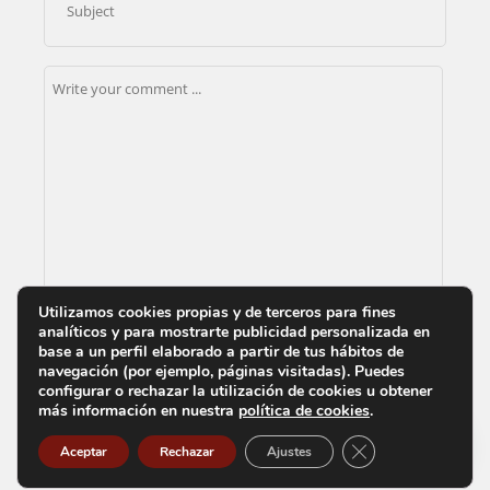
Utilizamos cookies propias y de terceros para fines
analíticos y para mostrarte publicidad personalizada en
Acepto la
y
base a un perfil elaborado a partir de tus hábitos de
política de privacidad
las condiciones
navegación (por ejemplo, páginas visitadas). Puedes
de uso
configurar o rechazar la utilización de cookies u obtener
más información en nuestra
política de cookies
.
Cerrar el banner d
Aceptar
Rechazar
Ajustes