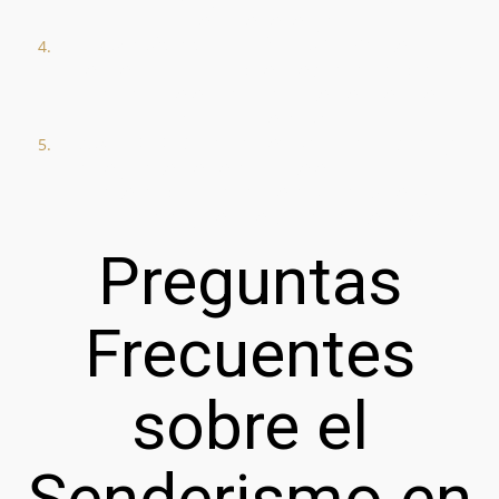
reponer energías.
Respeto por la Naturaleza
: Mantén los
senderos limpios y respeta la flora y fauna
local. No dejes basura ni te desvíes de los
caminos señalizados.
Seguridad
: Si vas a realizar una ruta larga,
asegúrate de llevar un teléfono móvil con
batería y un mapa de la zona. Además,
informa a alguien de tu plan antes de salir.
Preguntas
Frecuentes
sobre el
Senderismo en