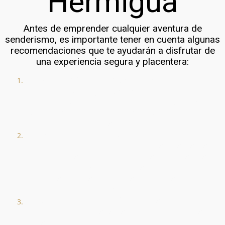
Hermigua
Antes de emprender cualquier aventura de
senderismo, es importante tener en cuenta algunas
recomendaciones que te ayudarán a disfrutar de
una experiencia segura y placentera:
Preparación
: Infórmate sobre la ruta que vas
a realizar y asegúrate de conocer su nivel de
dificultad y duración. Esto te permitirá llevar el
equipo adecuado y prepararte mentalmente
para el recorrido.
Equipamiento
: Utiliza calzado cómodo y
adecuado para caminar, preferiblemente
botas de senderismo con buen agarre. Lleva
ropa ligera y transpirable, así como una
chaqueta impermeable en caso de cambios
de clima.
Hidratación y Alimentación
: Lleva suficiente
agua para mantenerte hidratado durante el
recorrido y algunos snacks o frutas para