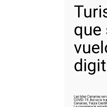
Turi
que 
vuel
digi
Las Islas Canarias ser
COVID-19. Así se lo tr
Canarias, Yaiza Castill
La consejera le agrade