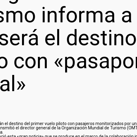
smo informa a
será el destino
o con «pasapor
tal»
án el destino del primer vuelo piloto con pasajeros monitorizados por u
ansmitió el director general de la Organización Mundial de Turismo (OMT)
a.
ció esta «gran noticia» que se produce en el marco de la colaboración i