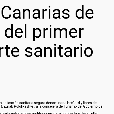
 Canarias de
 del primer
te sanitario
na aplicación sanitaria segura denominada Hi+Card y libres de
, Zurab Pololikashvili, a la consejera de Turismo del Gobierno de
niciada entre ambas instituciones para compartir y desarrollar